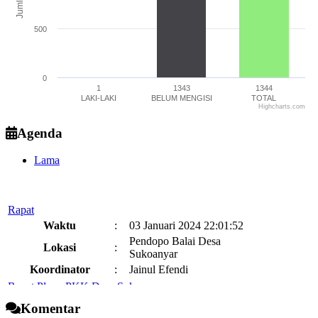
Jumlah
500
0
1
1343
1344
LAKI-LAKI
BELUM MENGISI
TOTAL
Highcharts.com
End of interactive chart.
Agenda
Lama
Rapat
Waktu
:
03 Januari 2024 22:01:52
Pendopo Balai Desa
Lokasi
:
Sukoanyar
Koordinator
:
Jainul Efendi
Rapat Pleno PKK Desa Sukoanyar
Waktu
:
03 Januari 2024 22:01:52
Komentar
GEDUNG SERBAGUNA DESA
Lokasi
: