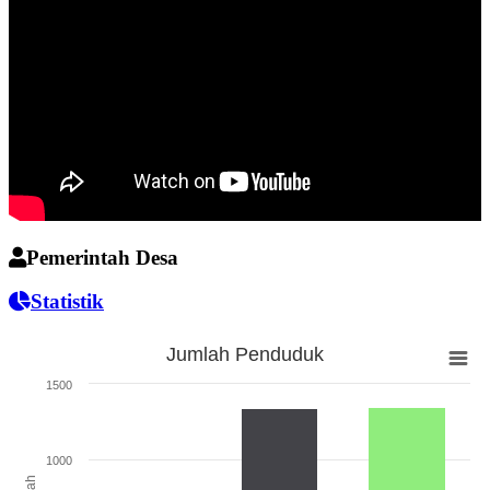
Pemerintah Desa
Statistik
Jumlah Penduduk
Jumlah Penduduk
1500
Bar chart with 3 bars.
The chart has 1 X axis displaying categories.
The chart has 1 Y axis displaying Jumlah. Range: 0 to 1500.
1000