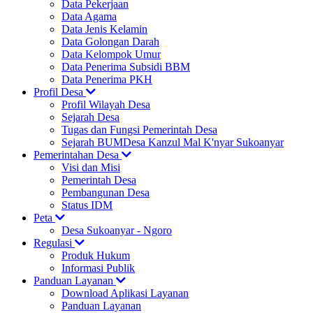
Data Pekerjaan
Data Agama
Data Jenis Kelamin
Data Golongan Darah
Data Kelompok Umur
Data Penerima Subsidi BBM
Data Penerima PKH
Profil Desa
Profil Wilayah Desa
Sejarah Desa
Tugas dan Fungsi Pemerintah Desa
Sejarah BUMDesa Kanzul Mal K'nyar Sukoanyar
Pemerintahan Desa
Visi dan Misi
Pemerintah Desa
Pembangunan Desa
Status IDM
Peta
Desa Sukoanyar - Ngoro
Regulasi
Produk Hukum
Informasi Publik
Panduan Layanan
Download Aplikasi Layanan
Panduan Layanan