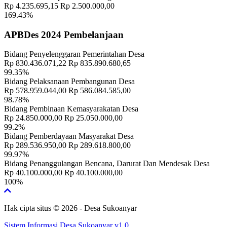
JALAN SEHAT, UNDIAN BERHADIAH DAN HIBURAN
Rp 4.235.695,15
Rp 2.500.000,00
MASYARAKAT
169.43%
Waktu
:
03 Januari 2024 22:01:52
APBDes 2024 Pembelanjaan
Lokasi
:
LAPANGAN RT 07
Koordinator
:
PHBN DESA SUKOANYAR
Bidang Penyelenggaran Pemerintahan Desa
RAPAT
Rp 830.436.071,22
Rp 835.890.680,65
Waktu
:
03 Januari 2024 22:01:52
99.35%
PENDOPO BALAI DESA
Bidang Pelaksanaan Pembangunan Desa
Lokasi
:
SUKOANYAR
Rp 578.959.044,00
Rp 586.084.585,00
98.78%
ANDRI DWI PRASETYO
Koordinator
:
Bidang Pembinaan Kemasyarakatan Desa
(KADUS TOYORONO)
Rp 24.850.000,00
Rp 25.050.000,00
RAPAT TRIWULAN DUSUN SUKOANYAR
99.2%
Waktu
:
12 Mei 2024 19:00:00
Bidang Pemberdayaan Masyarakat Desa
Rumah Sujiman (Ketua LPM
Rp 289.536.950,00
Rp 289.618.800,00
Lokasi
:
Sukoanyar)
99.97%
Bidang Penanggulangan Bencana, Darurat Dan Mendesak Desa
Koordinator
:
Kepala Dusun Sukoanyar
Rp 40.100.000,00
Rp 40.100.000,00
IZIN KERAMAIAN PAK SALAMUN
100%
Waktu
:
05 Juli 2024 19:00:00
Lokasi
:
Dusun Toyorono RT 10
Hak cipta situs © 2026 - Desa Sukoanyar
Koordinator
:
-
IZIN KERAMAIAN PAK ROBET
Sistem Informasi Desa Sukoanyar v1.0