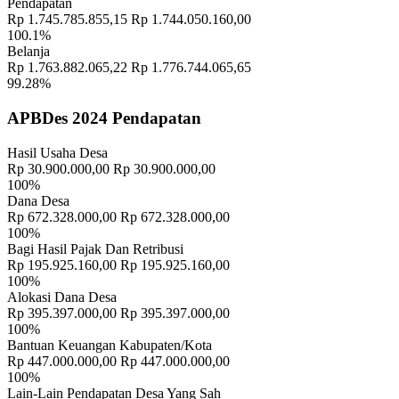
Pendapatan
Pleno dan Halal bihalal PKK Desa Sukoanyar
Rp 1.745.785.855,15
Rp 1.744.050.160,00
Waktu
:
03 Januari 2024 22:01:52
100.1%
Lokasi
:
Balai desa Sukoanyar
Belanja
Koordinator
:
PRISILA ISTIANA, S.E
Rp 1.763.882.065,22
Rp 1.776.744.065,65
99.28%
Pleno Daftar Pemilih Sementara Hasil Perbaikan (DPSHP) Pemilu
2024
APBDes 2024 Pendapatan
Waktu
:
03 Januari 2024 22:01:52
Lokasi
:
Kantor Desa Sukoanyar
Hasil Usaha Desa
Jainul Efendi (Ketua PPS
Koordinator
:
Rp 30.900.000,00
Rp 30.900.000,00
Sukoanyar)
100%
RANCANGAN TATA KELOLA PENGADAAN BUMDESA
Dana Desa
PUJASERA DENGAN PENDEKATAN BMC
Rp 672.328.000,00
Rp 672.328.000,00
Waktu
:
03 Januari 2024 22:01:52
100%
Bagi Hasil Pajak Dan Retribusi
Lokasi
:
Kantor Desa Sukoanyar
Rp 195.925.160,00
Rp 195.925.160,00
MAHASISWA UNIVERSITAS
Koordinator
:
100%
BRAWIJAYA
Alokasi Dana Desa
PENTAS SENI DESA SUKOANYAR KEC. NGORO KAB.
Rp 395.397.000,00
Rp 395.397.000,00
MOJOKERTO
100%
Waktu
:
03 Januari 2024 22:01:52
Bantuan Keuangan Kabupaten/Kota
Rp 447.000.000,00
Rp 447.000.000,00
Lokasi
:
LAPANGAN RT 07
100%
Koordinator
:
PHBN DESA SUKOANYAR
Lain-Lain Pendapatan Desa Yang Sah