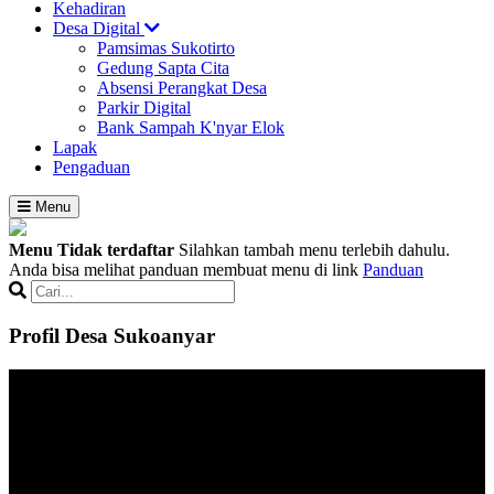
Kehadiran
Desa Digital
Pamsimas Sukotirto
Gedung Sapta Cita
Absensi Perangkat Desa
Parkir Digital
Bank Sampah K'nyar Elok
Lapak
Pengaduan
Menu
Menu Tidak terdaftar
Silahkan tambah menu terlebih dahulu.
Anda bisa melihat panduan membuat menu di link
Panduan
Profil Desa Sukoanyar