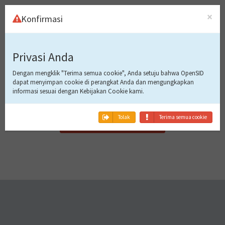
×
Konfirmasi
Masuk Ke
Privasi Anda
Aplikasi
Dengan mengklik "Terima semua cookie", Anda setuju bahwa OpenSID
dapat menyimpan cookie di perangkat Anda dan mengungkapkan
informasi sesuai dengan Kebijakan Cookie kami.
Tidak bisa masuk!
Tolak
Terima semua cookie
Gawai ini belum terdaftar.