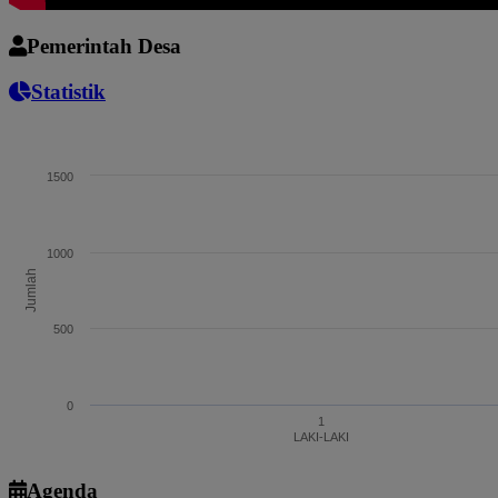
Pemerintah Desa
Statistik
Jumlah Penduduk
1500
Bar chart with 3 bars.
The chart has 1 X axis displaying categories.
The chart has 1 Y axis displaying Jumlah. Range: 0 to 1500.
1000
Jumlah
500
0
1
LAKI-LAKI
End of interactive chart.
Agenda