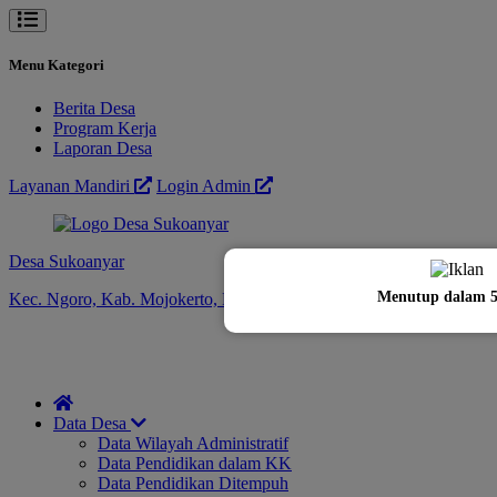
Menu Kategori
Berita Desa
Program Kerja
Laporan Desa
Layanan Mandiri
Login Admin
Desa Sukoanyar
Menutup dalam
Kec. Ngoro, Kab. Mojokerto, Provinsi Jawa Timur
Data Desa
Data Wilayah Administratif
Data Pendidikan dalam KK
Data Pendidikan Ditempuh