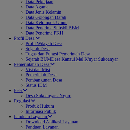
Data Pekerjaan
Data Agama
Data Jenis Kelamin
Data Golongan Darah
Data Kelompok Umur
Data Penerima Subsidi BBM
Data Penerima PKH
Profil Desa
Profil Wilayah Desa
Sejarah Desa
Tugas dan Fungsi Pemerintah Desa
Sejarah BUMDesa Kanzul Mal K'nyar Sukoanyar
Pemerintahan Desa
Visi dan Misi
Pemerintah Desa
Pembangunan Desa
Status IDM
Peta
Desa Sukoanyar - Ngoro
Regulasi
Produk Hukum
Informasi Publik
Panduan Layanan
Download Aplikasi Layanan
Panduan Layanan