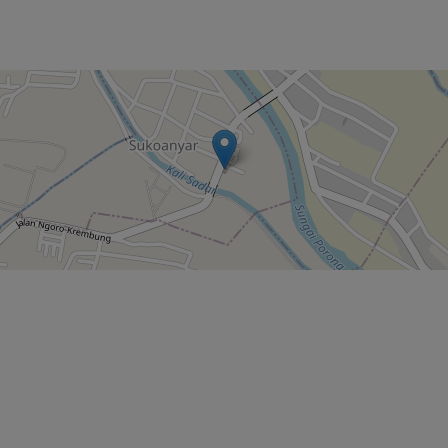
OANYAR
2:01:52
NG TIRTO SUKO
RASETYO (KADUS TOYORONO)
52
OANYAR
TYO (KADUS