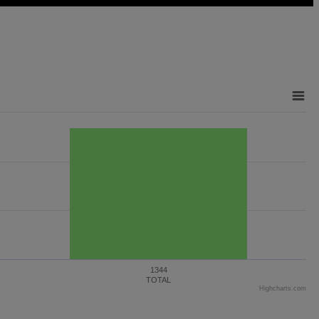
1344
TOTAL
Highcharts.com