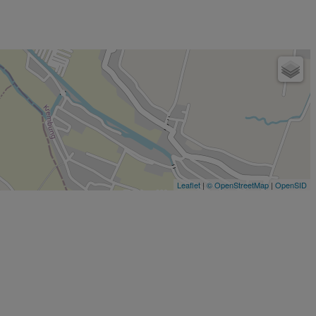
Leaflet
|
© OpenStreetMap
|
OpenSID