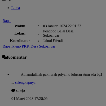
Lama
Rapat
Waktu
:
03 Januari 2024 22:01:52
Pendopo Balai Desa
Lokasi
:
Sukoanyar
Koordinator
:
Jainul Efendi
Rapat Pleno PKK Desa Sukoanyar
Waktu
:
03 Januari 2024 22:01:52
GEDUNG SERBAGUN
Lokasi
:
SUKOANYAR
Komentar
Koordinator
:
PRISILA ISTIANA,S.E.
PEMBAGIAN BLT-DD BULAN KE-9 TAHUN ANGGARAN 20
Alhamdulillah pak lurah priyanto lulusan stmn sda bg1
Waktu
:
03 Januari 2024 22:01:
Lokasi
:
Pendopo Balai Desa Su
...
selengkapnya
Koordinator
:
AGUS PRAWOTO (K
sutejo
Sosialisasi Buang Air Besar Sembarangan (BABS)
Waktu
:
03 Januari 2024 22:01:52
04 Maret 2023 17:26:06
Lokasi
:
Graha Saptacita Sukoanyar
Sukses untuk Bumdesa
Koordinator
:
Sekretaris Desa