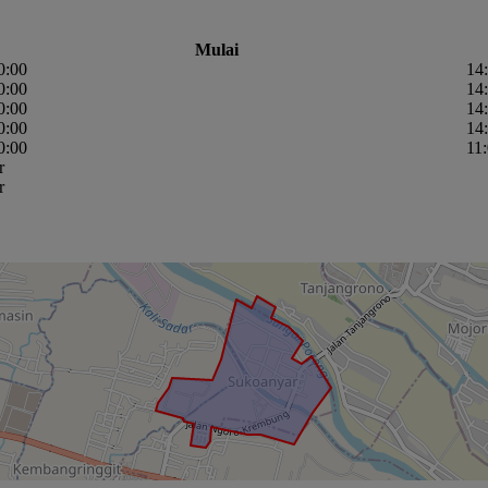
Mulai
0:00
14
0:00
14
0:00
14
0:00
14
0:00
11
r
A DESA
r
N MASYARAKAT
2024 22:01:52
cita Sukoanyar
EJAHTERAAN KECAMATAN NGORO