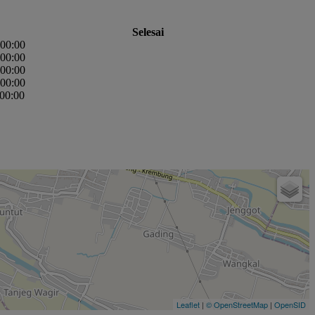
Selesai
:00:00
:00:00
:00:00
:00:00
:00:00
Leaflet
|
© OpenStreetMap
|
OpenSID