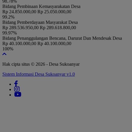
98.78%
(KADUS TOYORONO)
Bidang Pembinaan Kemasyarakatan Desa
RAPAT TRIWULAN DUSUN SUKOANYAR
Rp 24.850.000,00
Rp 25.050.000,00
Waktu
:
12 Mei 2024 19:00:00
99.2%
Bidang Pemberdayaan Masyarakat Desa
Rumah Sujiman (Ketua LPM
Lokasi
:
Rp 289.536.950,00
Rp 289.618.800,00
Sukoanyar)
99.97%
Koordinator
:
Kepala Dusun Sukoanyar
Bidang Penanggulangan Bencana, Darurat Dan Mendesak Desa
IZIN KERAMAIAN PAK SALAMUN
Rp 40.100.000,00
Rp 40.100.000,00
Waktu
:
05 Juli 2024 19:00:00
100%
Lokasi
:
Dusun Toyorono RT 10
Koordinator
:
-
Hak cipta situs © 2026 - Desa Sukoanyar
IZIN KERAMAIAN PAK ROBET
Sistem Informasi Desa Sukoanyar v1.0
11 Oktober 2024
Waktu
:
19:00:00
Lokasi
:
Sukoanyar RT 003
Koordinator
:
-
IZIN KERAMAIAN FIFIN
23 Juni 2024
Waktu
:
18:00:00
Lokasi
:
RT 06
Koordinator
:
FIFIN
Rapat Musdes