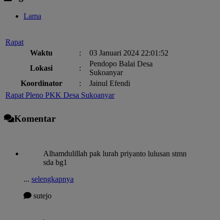
Lama
Rapat
Waktu
:
03 Januari 2024 22:01:52
Pendopo Balai Desa
Lokasi
:
Sukoanyar
Koordinator
:
Jainul Efendi
Rapat Pleno PKK Desa Sukoanyar
Waktu
:
03 Januari 2024 22:01:52
GEDUNG SERBAGUNA DESA
Lokasi
:
Komentar
SUKOANYAR
Koordinator
:
PRISILA ISTIANA,S.E.
PEMBAGIAN BLT-DD BULAN KE-9 TAHUN ANGGARAN
Alhamdulillah pak lurah priyanto lulusan stmn
2022
sda bg1
Waktu
:
03 Januari 2024 22:01:52
Lokasi
:
Pendopo Balai Desa Sukoanyar
...
selengkapnya
AGUS PRAWOTO (KASI
Koordinator
:
sutejo
PELAYANAN)
Sosialisasi Buang Air Besar Sembarangan (BABS)
04 Maret 2023 17:26:06
Waktu
:
03 Januari 2024 22:01:52