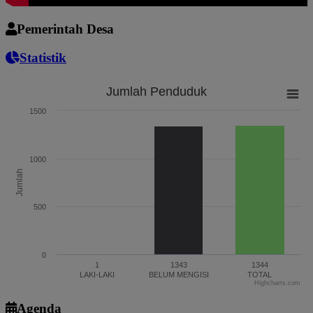
Pemerintah Desa
Statistik
Jumlah Penduduk
Jumlah Penduduk
1500
Bar chart with 3 bars.
The chart has 1 X axis displaying categories.
The chart has 1 Y axis displaying Jumlah. Range: 0 to 1500.
1000
Jumlah
500
0
1
1343
1344
LAKI-LAKI
BELUM MENGISI
TOTAL
Highcharts.com
End of interactive chart.
Agenda