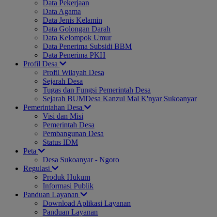
Data Pekerjaan
Data Agama
Data Jenis Kelamin
Data Golongan Darah
Data Kelompok Umur
Data Penerima Subsidi BBM
Data Penerima PKH
Profil Desa
Profil Wilayah Desa
Sejarah Desa
Tugas dan Fungsi Pemerintah Desa
Sejarah BUMDesa Kanzul Mal K'nyar Sukoanyar
Pemerintahan Desa
Visi dan Misi
Pemerintah Desa
Pembangunan Desa
Status IDM
Peta
Desa Sukoanyar - Ngoro
Regulasi
Produk Hukum
Informasi Publik
Panduan Layanan
Download Aplikasi Layanan
Panduan Layanan