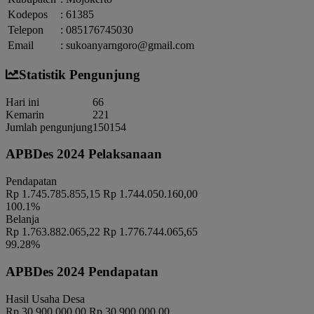
ANDRI DWI PRASETYO
Koordinator
:
Kodepos
:
61385
(KADUS TOYORONO)
Telepon
:
085176745030
RAPAT PEMBUBARAN PANITIA RUWAH DESA
Email
:
sukoanyarngoro@gmail.com
Waktu
:
03 Januari 2024 22:01:52
Lokasi
:
KANTOR DESA SUKOANYAR
Statistik Pengunjung
Koordinator
:
MISLAN
RAPAT FKP REGSOSEK 2022
Hari ini
66
Waktu
:
03 Januari 2024 22:01:52
Kemarin
221
Pendopo Balai Desa
Jumlah pengunjung
150154
Lokasi
:
Sukoanyar
APBDes 2024 Pelaksanaan
Koordinator
:
BPS KAB. MOJOKERTO
Pleno dan Halal bihalal PKK Desa Sukoanyar
Pendapatan
Waktu
:
03 Januari 2024 22:01:52
Rp 1.745.785.855,15
Rp 1.744.050.160,00
Lokasi
:
Balai desa Sukoanyar
100.1%
Koordinator
:
PRISILA ISTIANA, S.E
Belanja
Rp 1.763.882.065,22
Rp 1.776.744.065,65
Pleno Daftar Pemilih Sementara Hasil Perbaikan (DPSHP) Pemilu
99.28%
2024
Waktu
:
03 Januari 2024 22:01:52
APBDes 2024 Pendapatan
Lokasi
:
Kantor Desa Sukoanyar
Jainul Efendi (Ketua PPS
Hasil Usaha Desa
Koordinator
:
Sukoanyar)
Rp 30.900.000,00
Rp 30.900.000,00