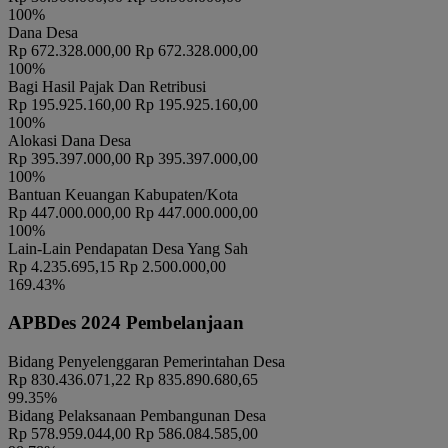
RANCANGAN TATA KELOLA PENGADAAN BUMDESA
100%
PUJASERA DENGAN PENDEKATAN BMC
Dana Desa
Rp 672.328.000,00
Rp 672.328.000,00
Waktu
:
03 Januari 2024 22:01:52
100%
Lokasi
:
Kantor Desa Sukoanyar
Bagi Hasil Pajak Dan Retribusi
MAHASISWA UNIVERSITAS
Rp 195.925.160,00
Rp 195.925.160,00
Koordinator
:
BRAWIJAYA
100%
PENTAS SENI DESA SUKOANYAR KEC. NGORO KAB.
Alokasi Dana Desa
MOJOKERTO
Rp 395.397.000,00
Rp 395.397.000,00
100%
Waktu
:
03 Januari 2024 22:01:52
Bantuan Keuangan Kabupaten/Kota
Lokasi
:
LAPANGAN RT 07
Rp 447.000.000,00
Rp 447.000.000,00
Koordinator
:
PHBN DESA SUKOANYAR
100%
JALAN SEHAT, UNDIAN BERHADIAH DAN HIBURAN
Lain-Lain Pendapatan Desa Yang Sah
MASYARAKAT
Rp 4.235.695,15
Rp 2.500.000,00
169.43%
Waktu
:
03 Januari 2024 22:01:52
Lokasi
:
LAPANGAN RT 07
APBDes 2024 Pembelanjaan
Koordinator
:
PHBN DESA SUKOANYAR
RAPAT
Bidang Penyelenggaran Pemerintahan Desa
Waktu
:
03 Januari 2024 22:01:52
Rp 830.436.071,22
Rp 835.890.680,65
99.35%
PENDOPO BALAI DESA
Lokasi
:
Bidang Pelaksanaan Pembangunan Desa
SUKOANYAR
Rp 578.959.044,00
Rp 586.084.585,00
ANDRI DWI PRASETYO
Koordinator
: