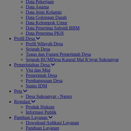
Data Pekerjaan
Data Agama
Data Jenis Kelamin
Data Golongan Darah
Data Kelompok Umur
Data Penerima Subsidi BBM
Data Penerima PKH
Profil Desa
Profil Wilayah Desa
Sejarah Desa
Tugas dan Fungsi Pemerintah Desa
Sejarah BUMDesa Kanzul Mal K'nyar Sukoanyar
Pemerintahan Desa
Visi dan Misi
Pemerintah Desa
Pembangunan Desa
Status IDM
Peta
Desa Sukoanyar - Ngoro
Regulasi
Produk Hukum
Informasi Publik
Panduan Layanan
Download Aplikasi Layanan
Panduan Layanan