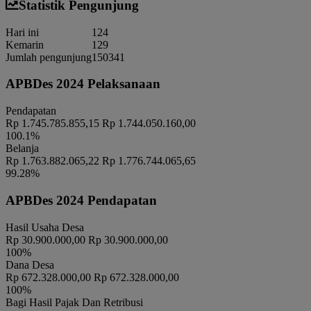
Koordinator
:
MISLAN
Statistik Pengunjung
RAPAT FKP REGSOSEK 2022
Hari ini
124
Waktu
:
03 Januari 2024 22:01:52
Kemarin
129
Pendopo Balai Desa
Lokasi
:
Jumlah pengunjung
150341
Sukoanyar
Koordinator
:
BPS KAB. MOJOKERTO
APBDes 2024 Pelaksanaan
Pleno dan Halal bihalal PKK Desa Sukoanyar
Waktu
:
03 Januari 2024 22:01:52
Pendapatan
Rp 1.745.785.855,15
Rp 1.744.050.160,00
Lokasi
:
Balai desa Sukoanyar
100.1%
Koordinator
:
PRISILA ISTIANA, S.E
Belanja
Pleno Daftar Pemilih Sementara Hasil Perbaikan (DPSHP) Pemilu
Rp 1.763.882.065,22
Rp 1.776.744.065,65
2024
99.28%
Waktu
:
03 Januari 2024 22:01:52
APBDes 2024 Pendapatan
Lokasi
:
Kantor Desa Sukoanyar
Jainul Efendi (Ketua PPS
Koordinator
:
Hasil Usaha Desa
Sukoanyar)
Rp 30.900.000,00
Rp 30.900.000,00
RANCANGAN TATA KELOLA PENGADAAN BUMDESA
100%
PUJASERA DENGAN PENDEKATAN BMC
Dana Desa
Waktu
:
03 Januari 2024 22:01:52
Rp 672.328.000,00
Rp 672.328.000,00
Lokasi
:
Kantor Desa Sukoanyar
100%
Bagi Hasil Pajak Dan Retribusi
MAHASISWA UNIVERSITAS
Koordinator
: