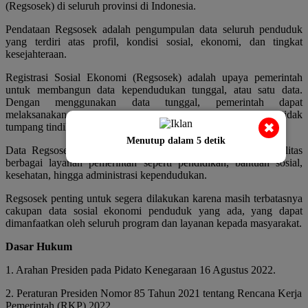
(Regsosek) di seluruh provinsi di Indonesia.
Pendataan Regsosek adalah pengumpulan data seluruh penduduk
yang terdiri atas profil, kondisi sosial, ekonomi, dan tingkat
kesejahteraan.
Registrasi Sosial Ekonomi (Regsosek) adalah upaya pemerintah
untuk membangun data kependudukan tunggal, atau satu data.
Dengan menggunakan data tunggal, pemerintah dapat
melaksanakan berbagai programnya secara terintegrasi, tidak
✖
tumpang tindih, dan lebih efisien.
Menutup dalam
4
detik
Data Regsosek dapat dimanfaatkan untuk meningkatkan kualitas
berbagai layanan pemerintah seperti pendidikan, bantuan sosial,
kesehatan, hingga administrasi kependudukan.
Regsosek penting untuk segera dilakukan karena masih terbatasnya
cakupan data sosial ekonomi penduduk yang ada, yang dapat
dimanfaatkan oleh seluruh program dan layanan kepada masyarakat.
Dasar Hukum
1. Arahan Presiden pada Pidato Kenegaraan 16 Agustus 2022.
2. Peraturan Presiden Nomor 85 Tahun 2021 tentang Rencana Kerja
Pemerintah (RKP) 2022.