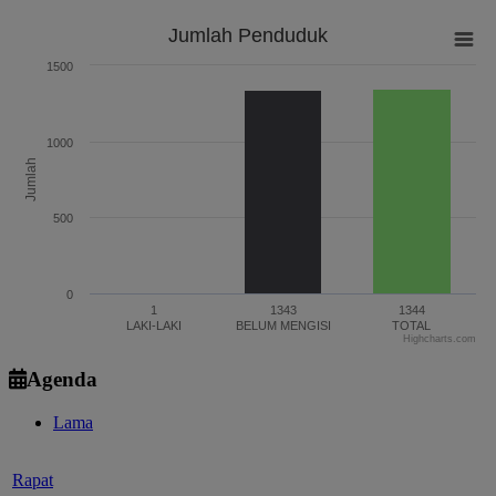
Jumlah Penduduk
Jumlah Penduduk
1500
Bar chart with 3 bars.
The chart has 1 X axis displaying categories.
The chart has 1 Y axis displaying Jumlah. Range: 0 to 1500.
1000
Jumlah
500
0
1
1343
1344
LAKI-LAKI
BELUM MENGISI
TOTAL
Highcharts.com
End of interactive chart.
Agenda
Lama
Rapat
Waktu
:
03 Januari 2024 22:01:52