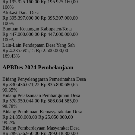
Rp 195.925.160,00
Rp 195.925.160,00
BRAWIJAYA
100%
PENTAS SENI DESA SUKOANYAR KEC. NGORO KAB.
Alokasi Dana Desa
MOJOKERTO
Rp 395.397.000,00
Rp 395.397.000,00
Waktu
:
03 Januari 2024 22:01:52
100%
Lokasi
:
LAPANGAN RT 07
Bantuan Keuangan Kabupaten/Kota
Rp 447.000.000,00
Rp 447.000.000,00
Koordinator
:
PHBN DESA SUKOANYAR
100%
JALAN SEHAT, UNDIAN BERHADIAH DAN HIBURAN
Lain-Lain Pendapatan Desa Yang Sah
MASYARAKAT
Rp 4.235.695,15
Rp 2.500.000,00
Waktu
:
03 Januari 2024 22:01:52
169.43%
Lokasi
:
LAPANGAN RT 07
APBDes 2024 Pembelanjaan
Koordinator
:
PHBN DESA SUKOANYAR
RAPAT
Bidang Penyelenggaran Pemerintahan Desa
Waktu
:
03 Januari 2024 22:01:52
Rp 830.436.071,22
Rp 835.890.680,65
PENDOPO BALAI DESA
99.35%
Lokasi
:
SUKOANYAR
Bidang Pelaksanaan Pembangunan Desa
ANDRI DWI PRASETYO
Rp 578.959.044,00
Rp 586.084.585,00
Koordinator
:
(KADUS TOYORONO)
98.78%
Bidang Pembinaan Kemasyarakatan Desa
RAPAT TRIWULAN DUSUN SUKOANYAR
Rp 24.850.000,00
Rp 25.050.000,00
Waktu
:
12 Mei 2024 19:00:00
99.2%
Rumah Sujiman (Ketua LPM
Bidang Pemberdayaan Masyarakat Desa
Lokasi
:
Sukoanyar)
Rp 289.536.950,00
Rp 289.618.800,00